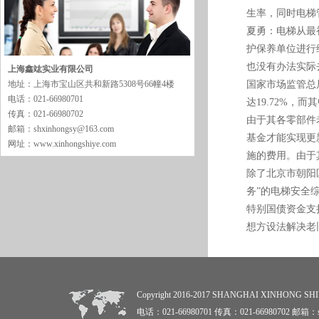
生率，同时电梯
夏勇：电梯从最
护保养单位进行
也没有办法实际
上海鑫竑实业有限公司
地址：上海市宝山区共和新路5308号66幢4楼
国家市场监管总
电话：021-66980701
达19.72%，
传真：021-66980702
由于其各零部件
邮箱：shxinhongsy@163.com
基金才能实现更
网址：www.xinhongshiye.com
施的费用。由于
除了北京市朝阳
务”的电梯安全
特别国债资金支
想方设法解决老
Copyright 2016-2017 SHANGHAI XINHON
电话：021-66980701 传真：021-66980702 邮箱：sh