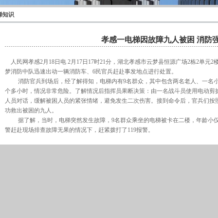
梯知识
孝感一电梯因故障九人被困 消防
人民网孝感2月18日电 2月17日17时21分，湖北孝感市云梦县恒源广场2栋2单
梦消防中队迅速出动一辆消防车、6民官兵赶赴事发地点进行处置。
消防官兵到场后，经了解得知，电梯内有9名群众，其中包含两名老人、一名小
个多小时，情况非常危险。了解情况后指挥员果断决策：由一名战斗员使用电动剪
人员对话，缓解被困人员的紧张情绪，避免发生二次伤害。接到命令后，官兵们按
功救出被困的九人。
据了解，当时，电梯突然发生故障，9名群众乘坐的电梯被卡在二楼，年龄小仅
警赶赴现场排查故障无果的情况下，赶紧拨打了119报警。